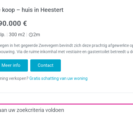
 koop – huis in Heestert
90.000 €
lp.
|
300 m2
|
2m
legen in het gegeerde Zwevegem bevindt zich deze prachtig afgewerkte 
ouwing. Via de ruime inkomhal met vestiaire en gastentoilet betreedt u d
Meer info
Contact
aan uw zoekcriteria voldoen