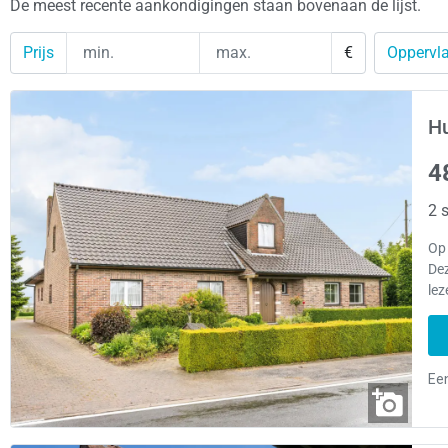
De meest recente aankondigingen staan bovenaan de lijst.
Prijs
€
Oppervla
Hu
4
2 s
Op 
Dez
lez