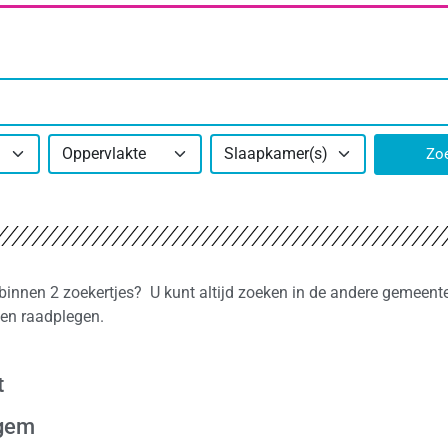
Oppervlakte
Slaapkamer(s)
Zo
 binnen 2 zoekertjes? U kunt altijd zoeken in de andere gemeente
gen raadplegen.
t
egem