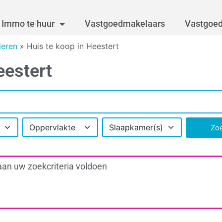
Immo te huur
Vastgoedmakelaars
Vastgoed
deren
»
Huis te koop in Heestert
eestert
Oppervlakte
Slaapkamer(s)
Zo
aan uw zoekcriteria voldoen