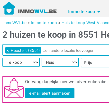
Immo te koop
ImmoWVL.be
»
Immo te koop
»
Huis te koop West-Vlaan
2 huizen te koop in 8551 H
×
Heestert (8551)
Prijs
Ontvang dagelijks nieuwe advertenties die 
e-mail alert aanmaken