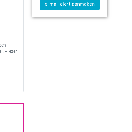
e-mail alert aanmaken
open
e… + lezen