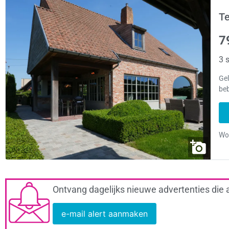
Te
7
3 s
Ge
beb
Ontvang dagelijks nieuwe advertenties die 
e-mail alert aanmaken