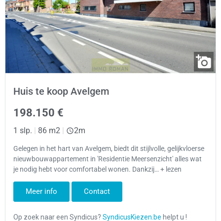
Huis te koop Avelgem
198.150 €
1 slp.
|
86 m2
|
2m
Gelegen in het hart van Avelgem, biedt dit stijlvolle, gelijkvloerse
nieuwbouwappartement in 'Residentie Meersenzicht' alles wat
je nodig hebt voor comfortabel wonen. Dankzij… + lezen
Meer info
Contact