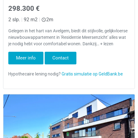
298.300 €
2 slp.
|
92 m2
|
2m
Gelegen in het hart van Avelgem, biedt dit stijlvolle, gelijkvloerse
nieuwbouwappartement in 'Residentie Meersenzicht' alles wat
je nodig hebt voor comfortabel wonen. Dankzij… + lezen
Meer info
Contact