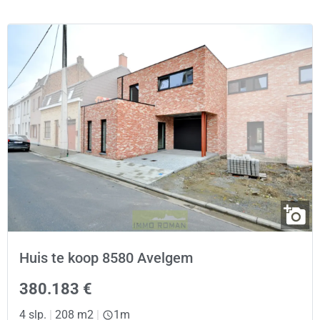
Huis te koop 8580 Avelgem
380.183 €
4 slp.
|
208 m2
|
1m