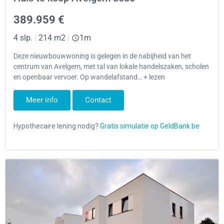
389.959 €
4 slp.
|
214 m2
|
1m
Deze nieuwbouwwoning is gelegen in de nabijheid van het
centrum van Avelgem, met tal van lokale handelszaken, scholen
en openbaar vervoer. Op wandelafstand… + lezen
Meer info
Contact