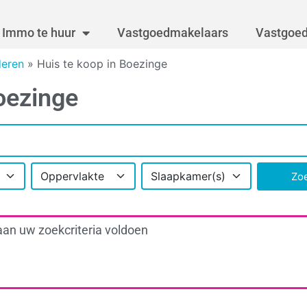
Immo te huur
Vastgoedmakelaars
Vastgoed
deren
»
Huis te koop in Boezinge
oezinge
Oppervlakte
Slaapkamer(s)
Zo
aan uw zoekcriteria voldoen