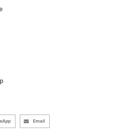
e
op
sApp
Email