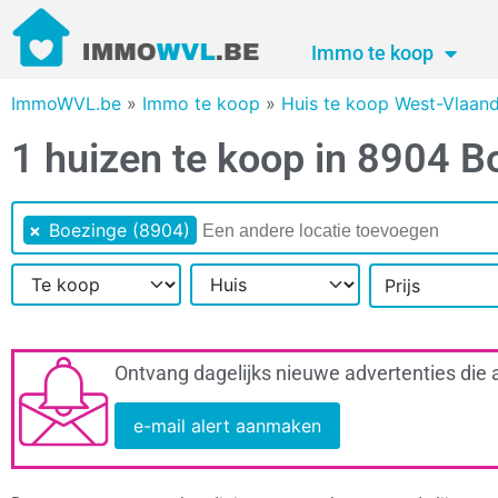
Immo te koop
ImmoWVL.be
»
Immo te koop
»
Huis te koop West-Vlaan
1 huizen te koop in 8904 B
×
Boezinge (8904)
Prijs
Ontvang dagelijks nieuwe advertenties die 
e-mail alert aanmaken