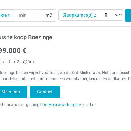
Slaapkamer(s) ≥
kte ≥
m2
is te koop Boezinge
99.000 €
lp.
|
0 m2
|
6m
Boezinge bieden wij het voormalige café Sint-Michiel aan. Het pand besch
n handelsruimte met aansluitend een woonkamer, keuken en badkamer. D
Meer info
Contact