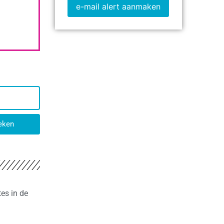
e-mail alert aanmaken
eken
es in de