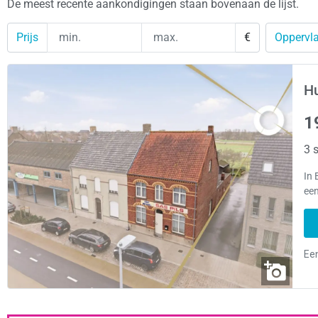
De meest recente aankondigingen staan bovenaan de lijst.
Prijs
€
Oppervla
Hu
1
3 s
In 
ee