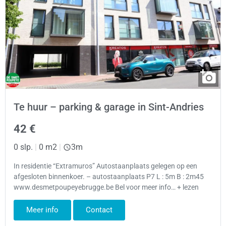
Te huur – parking & garage in Sint-Andries
42 €
0 slp.
|
0 m2
|
3m
In residentie “Extramuros” Autostaanplaats gelegen op een
afgesloten binnenkoer. – autostaanplaats P7 L : 5m B : 2m45
www.desmetpoupeyebrugge.be Bel voor meer info… + lezen
Meer info
Contact