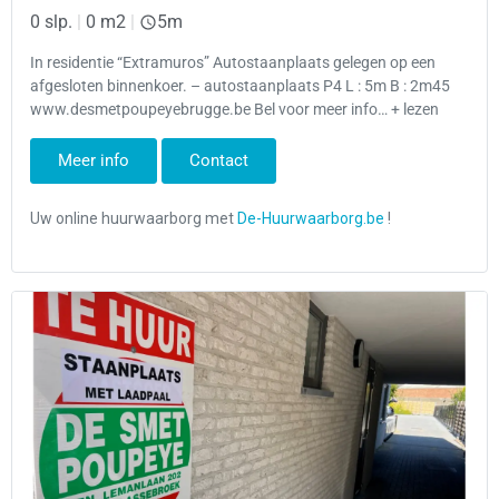
0 slp.
|
0 m2
|
5m
In residentie “Extramuros” Autostaanplaats gelegen op een
afgesloten binnenkoer. – autostaanplaats P4 L : 5m B : 2m45
www.desmetpoupeyebrugge.be Bel voor meer info… + lezen
Meer info
Contact