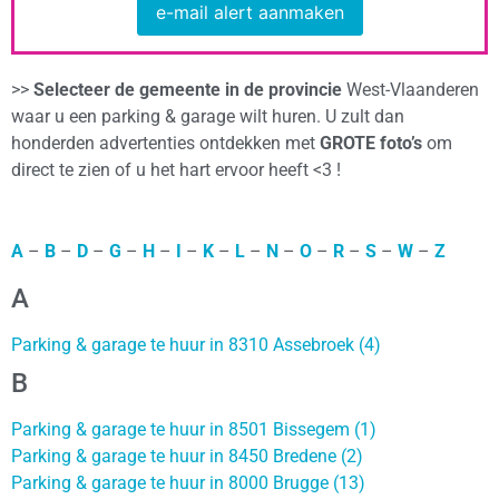
e-mail alert aanmaken
>>
Selecteer de gemeente in de provincie
West-Vlaanderen
waar u een parking & garage wilt huren. U zult dan
honderden advertenties ontdekken met
GROTE foto’s
om
direct te zien of u het hart ervoor heeft <3 !
A
–
B
–
D
–
G
–
H
–
I
–
K
–
L
–
N
–
O
–
R
–
S
–
W
–
Z
A
Parking & garage te huur in 8310 Assebroek (4)
B
Parking & garage te huur in 8501 Bissegem (1)
Parking & garage te huur in 8450 Bredene (2)
Parking & garage te huur in 8000 Brugge (13)