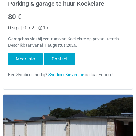
Parking & garage te huur Koekelare
80 €
0 slp.
|
0 m2
|
1m
Garagebox vlakbij centrum van Koekelare op privaat terrein.
Beschikbaar vanaf 1 augustus 2026.
Meer info
Contact