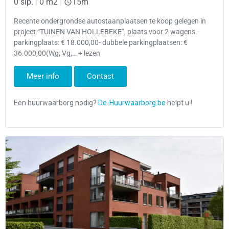
0 slp.
|
0 m2
|
15m
Recente ondergrondse autostaanplaatsen te koop gelegen in
project “TUINEN VAN HOLLEBEKE”, plaats voor 2 wagens.-
parkingplaats: € 18.000,00- dubbele parkingplaatsen: €
36.000,00(Wg, Vg,… + lezen
Meer info
Contact