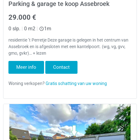
Parking & garage te koop Assebroek
29.000 €
0 slp.
|
0 m2
|
1m
residentie ’t Perretje Deze garage is gelegen in het centrum van
Assebroek en is afgesloten met een kantelpoort. (wg, vg, gvv,
gmo, gvkr)… + lezen
Meer info
Contact