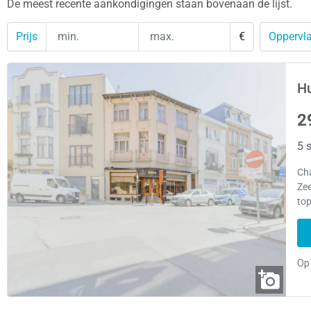
De meest recente aankondigingen staan bovenaan de lijst.
Prijs
€
Oppervla
H
2
5 s
Cha
Zee
top