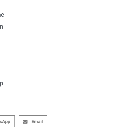
ne
an
op
sApp
Email