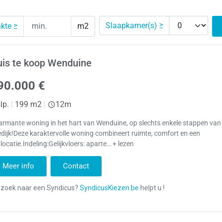
Slaapkamer(s) ≥
kte ≥
m2
uis te koop Wenduine
90.000 €
lp.
|
199 m2
|
12m
rmante woning in het hart van Wenduine, op slechts enkele stappen van
dijk!Deze karaktervolle woning combineert ruimte, comfort en een
locatie.Indeling:Gelijkvloers: aparte… + lezen
Meer info
Contact