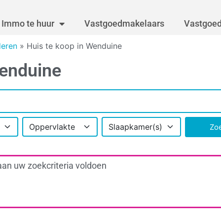
Immo te huur
Vastgoedmakelaars
Vastgoed
deren
»
Huis te koop in Wenduine
Wenduine
Oppervlakte
Slaapkamer(s)
Zo
aan uw zoekcriteria voldoen