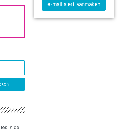
e-mail alert aanmaken
eken
tes in de