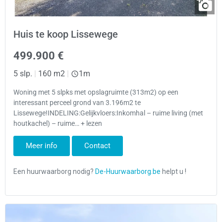
Huis te koop Lissewege
499.900 €
5 slp.
|
160 m2
|
1m
Woning met 5 slpks met opslagruimte (313m2) op een
interessant perceel grond van 3.196m2 te
Lissewege!INDELING:Gelijkvloers:Inkomhal – ruime living (met
houtkachel) – ruime… + lezen
Meer info
Contact