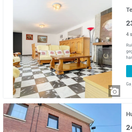
Te
2
4 s
Ru
ge
ha
Hu
2