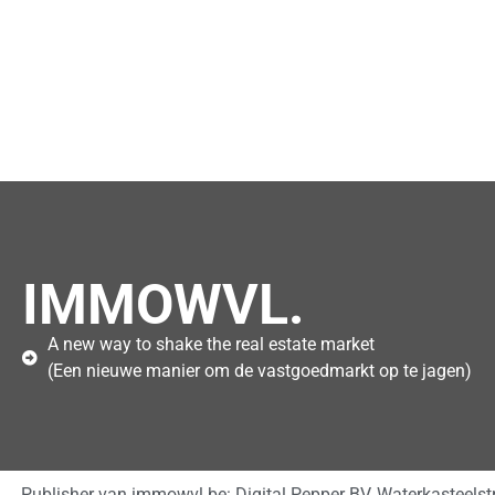
IMMOWVL.
A new way to shake the real estate market
(Een nieuwe manier om de vastgoedmarkt op te jagen)
Publisher van immowvl.be: Digital Pepper BV, Waterkasteels