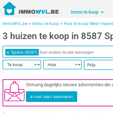
Immo te koop
ImmoWVL.be
»
Immo te koop
»
Huis te koop West-Vlaan
3 huizen te koop in 8587 S
×
Spiere (8587)
Prijs
Ontvang dagelijks nieuwe advertenties die 
e-mail alert aanmaken