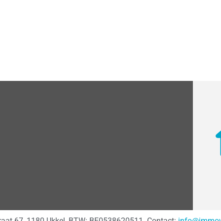
traat 67, 1180 Ukkel, BTW: BE0538620511. Contact:
info@immow