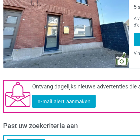
5 s
À v
d’e
Ontvang dagelijks nieuwe advertenties die 
e-mail alert aanmaken
Past uw zoekcriteria aan