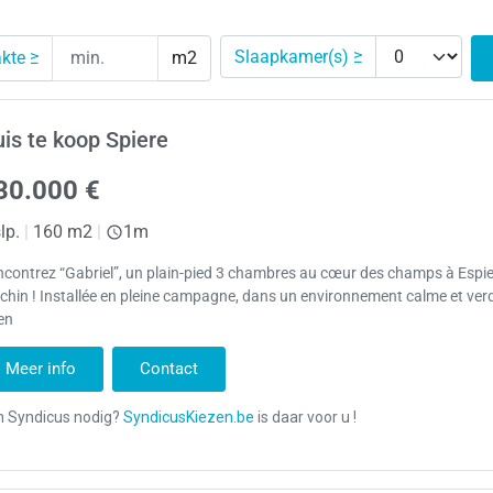
Slaapkamer(s) ≥
kte ≥
m2
is te koop Spiere
30.000 €
lp.
|
160 m2
|
1m
contrez “Gabriel”, un plain-pied 3 chambres au cœur des champs à Espie
chin ! Installée en pleine campagne, dans un environnement calme et ver
en
Meer info
Contact