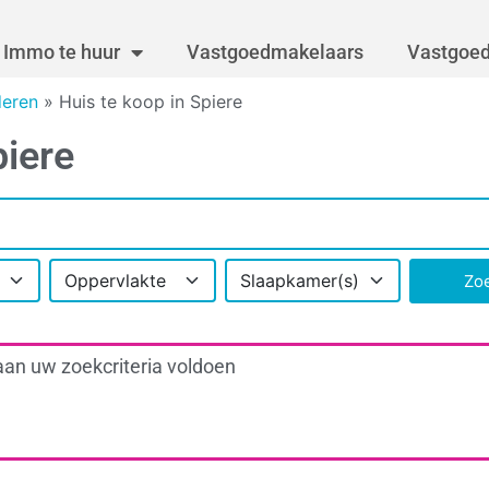
Immo te huur
Vastgoedmakelaars
Vastgoed
deren
»
Huis te koop in Spiere
piere
Oppervlakte
Slaapkamer(s)
Zo
aan uw zoekcriteria voldoen