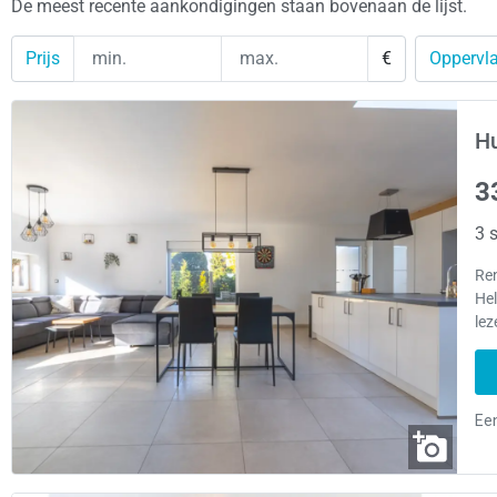
De meest recente aankondigingen staan bovenaan de lijst.
Prijs
€
Oppervla
Hu
3
3 s
Ren
Hel
lez