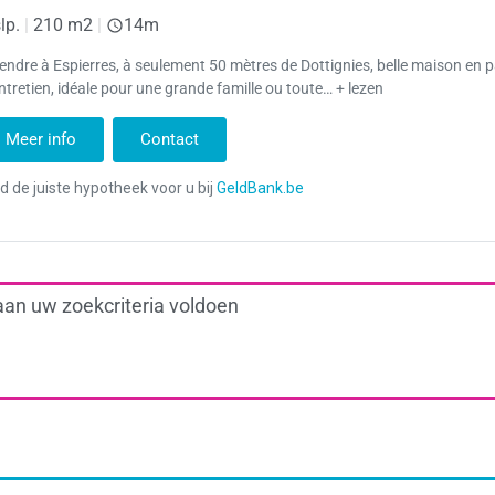
lp.
|
210 m2
|
14m
endre à Espierres, à seulement 50 mètres de Dottignies, belle maison en p
ntretien, idéale pour une grande famille ou toute… + lezen
Meer info
Contact
aan uw zoekcriteria voldoen