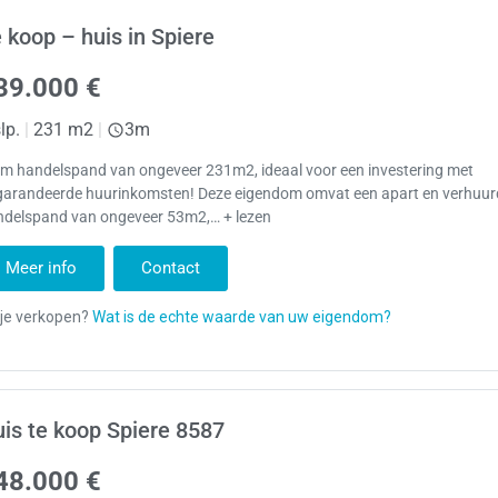
 koop – huis in Spiere
39.000 €
lp.
|
231 m2
|
3m
im handelspand van ongeveer 231m2, ideaal voor een investering met
garandeerde huurinkomsten! Deze eigendom omvat een apart en verhuur
ndelspand van ongeveer 53m2,… + lezen
Meer info
Contact
is te koop Spiere 8587
48.000 €