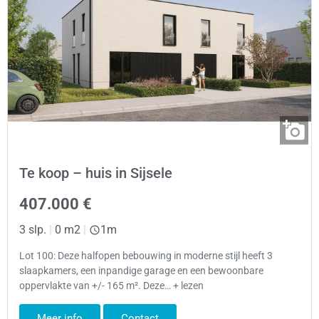
Te koop – huis in Sijsele
407.000 €
3 slp.
|
0 m2
|
1m
Lot 100: Deze halfopen bebouwing in moderne stijl heeft 3
slaapkamers, een inpandige garage en een bewoonbare
oppervlakte van +/- 165 m². Deze… + lezen
Meer info
Contact