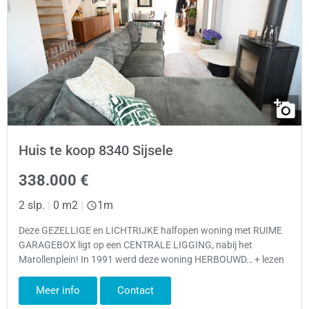
Huis te koop 8340 Sijsele
338.000 €
2 slp.
|
0 m2
|
1m
Deze GEZELLIGE en LICHTRIJKE halfopen woning met RUIME
GARAGEBOX ligt op een CENTRALE LIGGING, nabij het
Marollenplein! In 1991 werd deze woning HERBOUWD… + lezen
Meer info
Contact