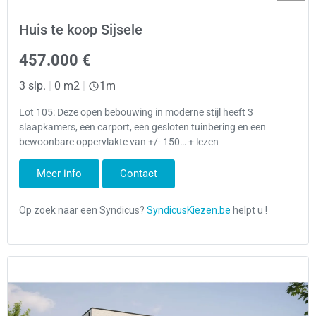
Huis te koop Sijsele
457.000 €
3 slp.
|
0 m2
|
1m
Lot 105: Deze open bebouwing in moderne stijl heeft 3
slaapkamers, een carport, een gesloten tuinbering en een
bewoonbare oppervlakte van +/- 150… + lezen
Meer info
Contact