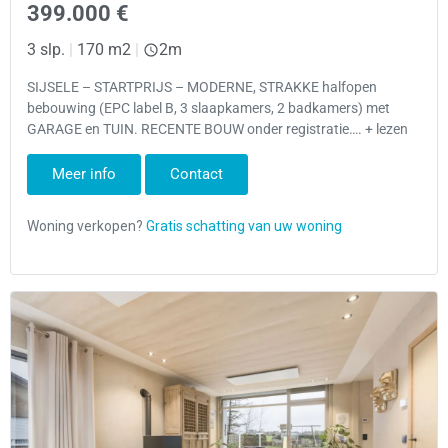
399.000 €
3 slp.
|
170 m2
|
2m
SIJSELE – STARTPRIJS – MODERNE, STRAKKE halfopen
bebouwing (EPC label B, 3 slaapkamers, 2 badkamers) met
GARAGE en TUIN. RECENTE BOUW onder registratie…. + lezen
Meer info
Contact