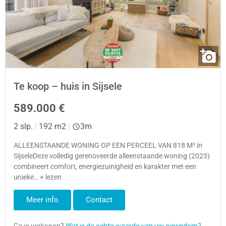
Te koop – huis in Sijsele
589.000 €
2 slp.
|
192 m2
|
3m
ALLEENSTAANDE WONING OP EEN PERCEEL VAN 818 M² in
SijseleDeze volledig gerenoveerde alleenstaande woning (2023)
combineert comfort, energiezuinigheid en karakter met een
unieke… + lezen
Meer info
Contact