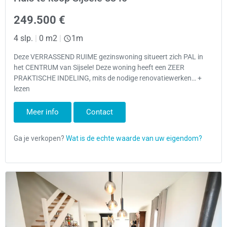
249.500 €
4 slp.
|
0 m2
|
1m
Deze VERRASSEND RUIME gezinswoning situeert zich PAL in
het CENTRUM van Sijsele! Deze woning heeft een ZEER
PRAKTISCHE INDELING, mits de nodige renovatiewerken… +
lezen
Meer info
Contact