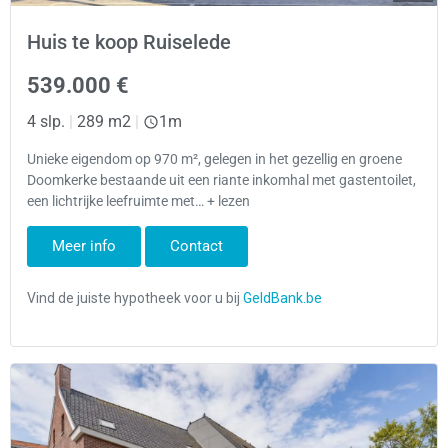
Huis te koop Ruiselede
539.000 €
4 slp.
|
289 m2
|
1m
Unieke eigendom op 970 m², gelegen in het gezellig en groene
Doomkerke bestaande uit een riante inkomhal met gastentoilet,
een lichtrijke leefruimte met… + lezen
Meer info
Contact