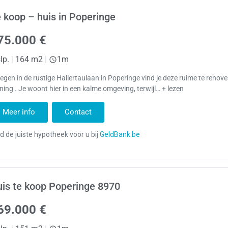
 koop – huis in Poperinge
75.000 €
lp.
|
164 m2
|
1m
egen in de rustige Hallertaulaan in Poperinge vind je deze ruime te renov
ing . Je woont hier in een kalme omgeving, terwijl… + lezen
Meer info
Contact
is te koop Poperinge 8970
69.000 €