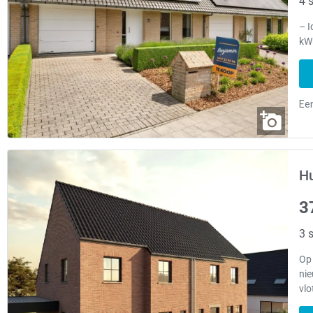
4 s
– I
kWh
Hu
3
3 s
Op
ni
vlo