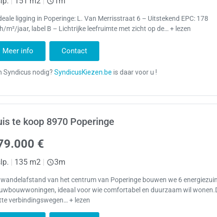
lp.
|
151 m2
|
1m
deale ligging in Poperinge: L. Van Merrisstraat 6 – Uitstekend EPC: 178
/m²/jaar, label B – Lichtrijke leefruimte met zicht op de… + lezen
Meer info
Contact
is te koop 8970 Poperinge
79.000 €
lp.
|
135 m2
|
3m
 wandelafstand van het centrum van Poperinge bouwen we 6 energiezui
euwbouwwoningen, ideaal voor wie comfortabel en duurzaam wil wonen.D
tte verbindingswegen… + lezen