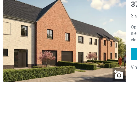
3
3 s
Op
ni
vlo