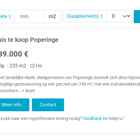
Slaapkamer(s) ≥
kte ≥
m2
is te koop Poperinge
39.000 €
lp.
|
233 m2
|
1m
het landelijke Abele, deelgemeente van Poperinge, bevindt zich deze bijzo
lzijdige gezinswoning op een perceel van 746 m², met een indrukwekken
woonbare… + lezen
Meer info
Contact