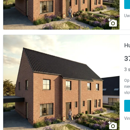
Hu
3
3 s
Op
ni
vlo