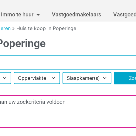
Immo te huur
Vastgoedmakelaars
Vastgoed
deren
»
Huis te koop in Poperinge
Poperinge
Oppervlakte
Slaapkamer(s)
Zo
aan uw zoekcriteria voldoen