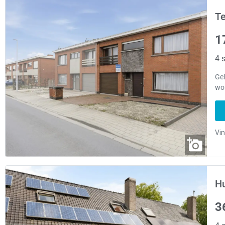
Te
1
4 s
Gel
won
Hu
3