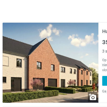
Hu
3
3 s
Op
ni
vlo