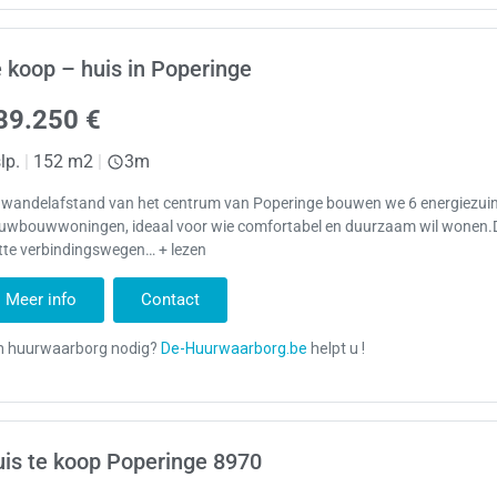
 koop – huis in Poperinge
89.250 €
lp.
|
152 m2
|
3m
 wandelafstand van het centrum van Poperinge bouwen we 6 energiezui
euwbouwwoningen, ideaal voor wie comfortabel en duurzaam wil wonen.D
tte verbindingswegen… + lezen
Meer info
Contact
is te koop Poperinge 8970