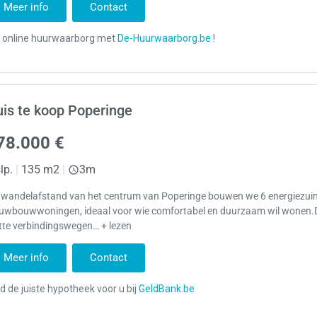
Meer info
Contact
is te koop Poperinge
78.000 €
lp.
|
135 m2
|
3m
 wandelafstand van het centrum van Poperinge bouwen we 6 energiezui
euwbouwwoningen, ideaal voor wie comfortabel en duurzaam wil wonen.D
tte verbindingswegen… + lezen
Meer info
Contact