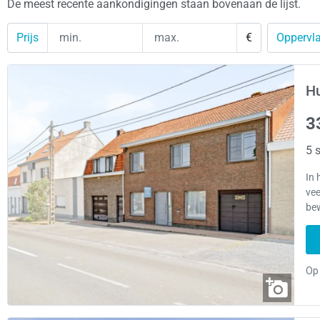
De meest recente aankondigingen staan bovenaan de lijst.
Prijs
€
Oppervla
Hu
3
5 s
In 
vee
be