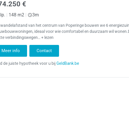
74.250 €
lp.
|
148 m2
|
3m
 wandelafstand van het centrum van Poperinge bouwen we 6 energiezui
euwbouwwoningen, ideaal voor wie comfortabel en duurzaam wil wonen.D
tte verbindingswegen… + lezen
Meer info
Contact