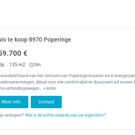
is te koop 8970 Poperinge
59.700 €
lp.
|
135 m2
|
3m
 wandelafstand van het centrum van Poperinge bouwen we 6 energiezui
euwbouwwoningen, ideaal voor wie comfortabel en duurzaam wil wonen.D
tte verbindingswegen… + lezen
Meer info
Contact