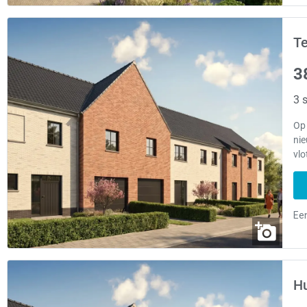
Te
3
3 s
Op
ni
vlo
Hu