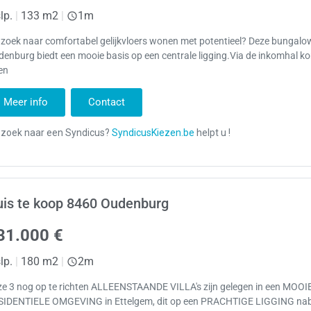
lp.
|
133 m2
|
1m
zoek naar comfortabel gelijkvloers wonen met potentieel? Deze bungalo
enburg biedt een mooie basis op een centrale ligging.Via de inkomhal k
en
Meer info
Contact
is te koop 8460 Oudenburg
31.000 €
lp.
|
180 m2
|
2m
ze 3 nog op te richten ALLEENSTAANDE VILLA's zijn gelegen in een MOOI
SIDENTIELE OMGEVING in Ettelgem, dit op een PRACHTIGE LIGGING nab