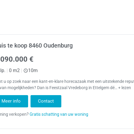
is te koop 8460 Oudenburg
.090.000 €
lp.
|
0 m2
|
10m
t u op zoek naar een kant-en-klare horecazaak met een uitstekende repu
 van mogelijkheden? Dan is Feestzaal Vredeborg in Ettelgem dé… + lezen
Meer info
Contact