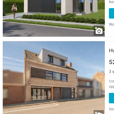
lez
Hu
5
3 s
Co
opp