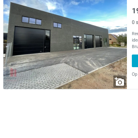
1
0 s
Re
ide
Br