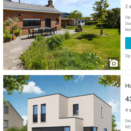
2 s
Op 
Oud
lez
Hu
4
4 s
De
RE