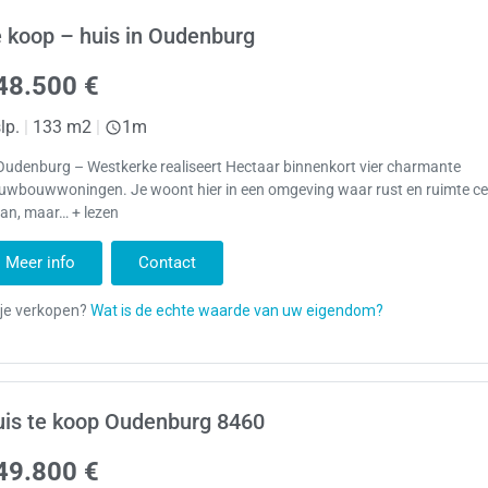
 koop – huis in Oudenburg
48.500 €
lp.
|
133 m2
|
1m
Oudenburg – Westkerke realiseert Hectaar binnenkort vier charmante
euwbouwwoningen. Je woont hier in een omgeving waar rust en ruimte ce
an, maar… + lezen
Meer info
Contact
is te koop Oudenburg 8460
49.800 €