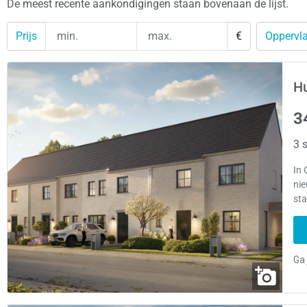
De meest recente aankondigingen staan bovenaan de lijst.
Prijs
€
Oppervla
Hu
3
3 s
In 
ni
sta