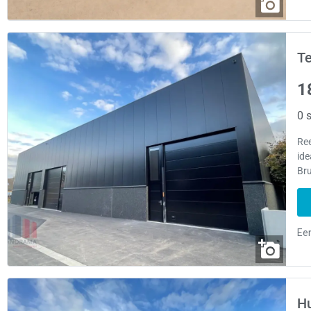
Te
1
0 s
Re
ide
Bru
Hu