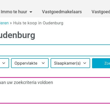
Immo te huur
Vastgoedmakelaars
Vastgoed
deren
»
Huis te koop in Oudenburg
Oudenburg
Oppervlakte
Slaapkamer(s)
Zo
aan uw zoekcriteria voldoen