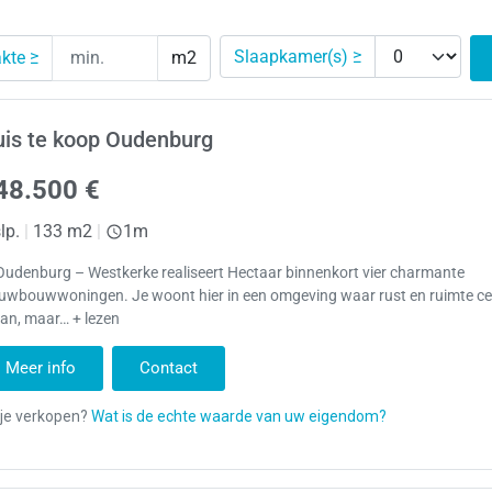
Slaapkamer(s) ≥
kte ≥
m2
is te koop Oudenburg
48.500 €
lp.
|
133 m2
|
1m
Oudenburg – Westkerke realiseert Hectaar binnenkort vier charmante
euwbouwwoningen. Je woont hier in een omgeving waar rust en ruimte ce
an, maar… + lezen
Meer info
Contact