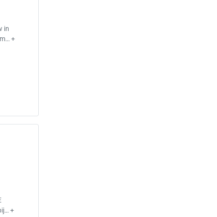
w in
om… +
E
ij… +