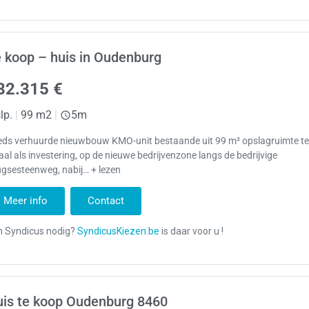
 koop – huis in Oudenburg
82.315 €
lp.
|
99 m2
|
5m
eds verhuurde nieuwbouw KMO-unit bestaande uit 99 m² opslagruimte te
aal als investering, op de nieuwe bedrijvenzone langs de bedrijvige
gsesteenweg, nabij… + lezen
Meer info
Contact
is te koop Oudenburg 8460