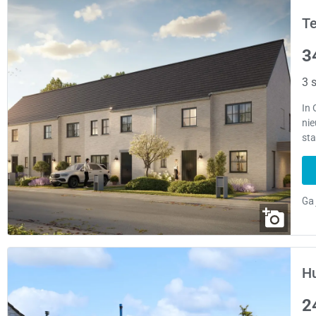
Te
3
3 s
In 
ni
sta
Hu
2