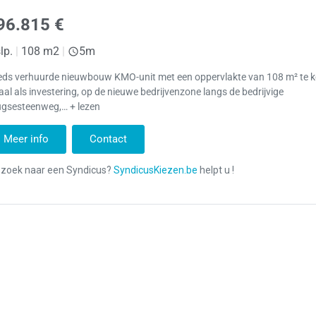
96.815 €
lp.
|
108 m2
|
5m
eds verhuurde nieuwbouw KMO-unit met een oppervlakte van 108 m² te k
aal als investering, op de nieuwe bedrijvenzone langs de bedrijvige
ugsesteenweg,… + lezen
Meer info
Contact