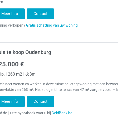
en
Meer info
Contact
is te koop Oudenburg
25.000 €
lp.
|
263 m2
|
3m
mbineer wonen en werken in deze ruime bel-etagewoning met een bewoo
ervlakte van 263 m². Het zuidgerichte terras van 47 m² zorgt ervoor… + l
Meer info
Contact