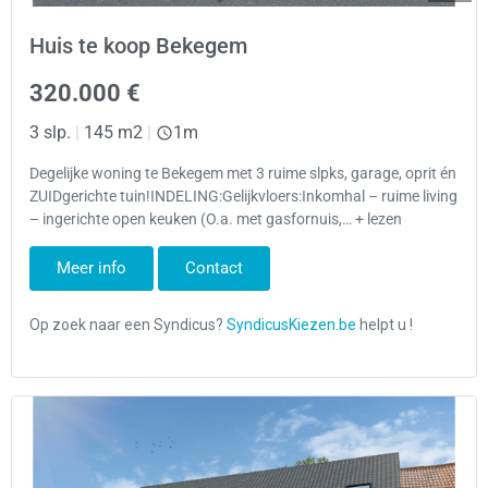
Huis te koop Bekegem
320.000 €
3 slp.
|
145 m2
|
1m
Degelijke woning te Bekegem met 3 ruime slpks, garage, oprit én
ZUIDgerichte tuin!INDELING:Gelijkvloers:Inkomhal – ruime living
– ingerichte open keuken (O.a. met gasfornuis,… + lezen
Meer info
Contact