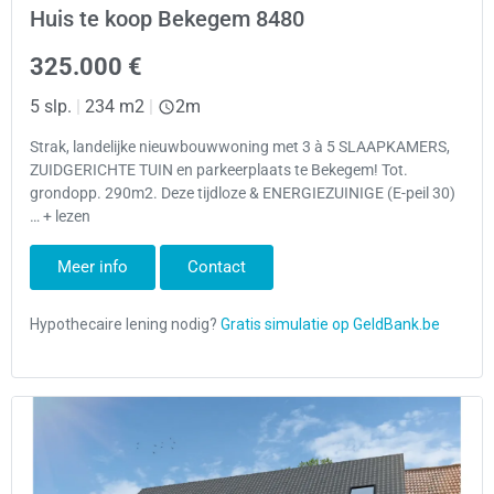
Huis te koop Bekegem 8480
325.000 €
5 slp.
|
234 m2
|
2m
Strak, landelijke nieuwbouwwoning met 3 à 5 SLAAPKAMERS,
ZUIDGERICHTE TUIN en parkeerplaats te Bekegem! Tot.
grondopp. 290m2. Deze tijdloze & ENERGIEZUINIGE (E-peil 30)
… + lezen
Meer info
Contact