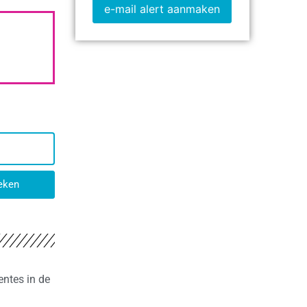
e-mail alert aanmaken
eken
entes in de