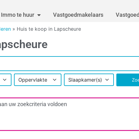
Immo te huur
Vastgoedmakelaars
Vastgoed
deren
»
Huis te koop in Lapscheure
Lapscheure
Oppervlakte
Slaapkamer(s)
Zo
aan uw zoekcriteria voldoen