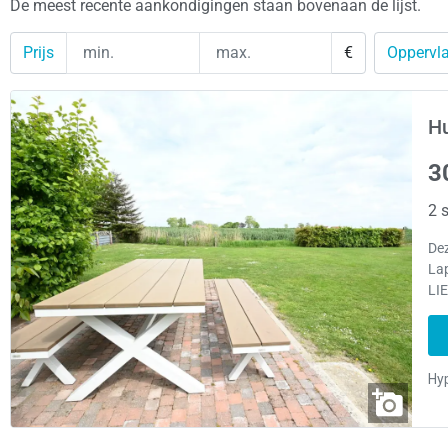
De meest recente aankondigingen staan bovenaan de lijst.
Prijs
€
Oppervla
Hu
3
2 s
De
La
LIE