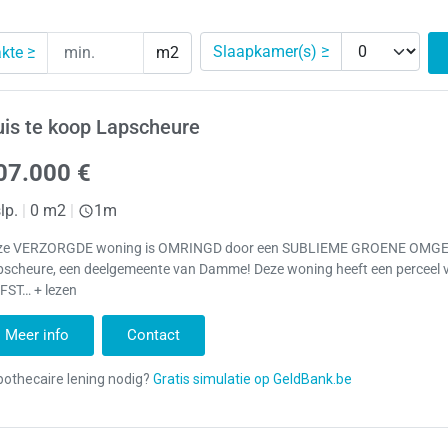
Slaapkamer(s) ≥
kte ≥
m2
is te koop Lapscheure
07.000 €
lp.
|
0 m2
|
1m
ze VERZORGDE woning is OMRINGD door een SUBLIEME GROENE OMG
pscheure, een deelgemeente van Damme! Deze woning heeft een perceel 
FST… + lezen
Meer info
Contact