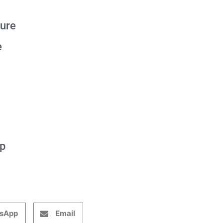
eure
e
op
sApp
Email