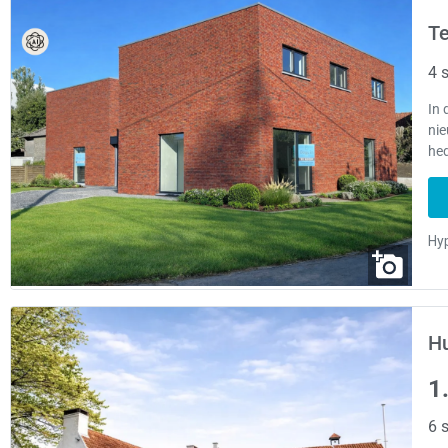
Te
4 s
In 
ni
he
Hu
1
6 s