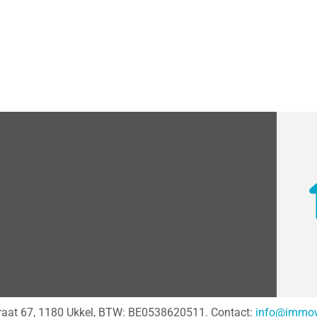
traat 67, 1180 Ukkel, BTW: BE0538620511. Contact:
info@immow