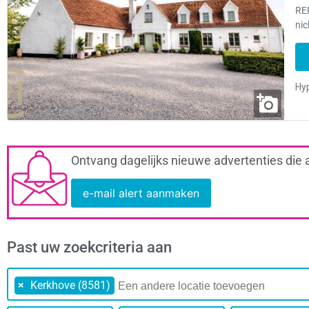
REF
nic
Ontvang dagelijks nieuwe advertenties die 
e-mail alert aanmaken
Past uw zoekcriteria aan
×
Kerkhove (8581)