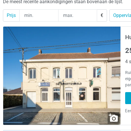
De meest recente aankondigingen staan bovenaan de lijst.
Prijs
€
Oppervla
Hu
2
4 s
Rui
ei
par