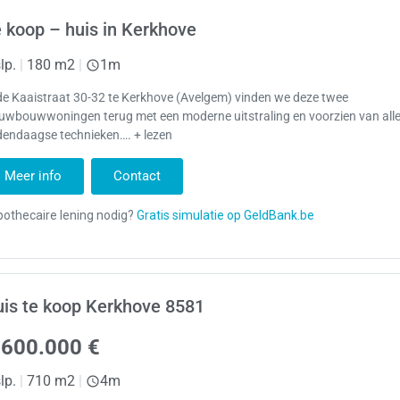
 koop – huis in Kerkhove
lp.
|
180 m2
|
1m
de Kaaistraat 30-32 te Kerkhove (Avelgem) vinden we deze twee
euwbouwwoningen terug met een moderne uitstraling en voorzien van all
dendaagse technieken…. + lezen
Meer info
Contact
is te koop Kerkhove 8581
.600.000 €
lp.
|
710 m2
|
4m