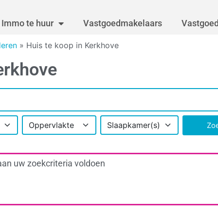
Immo te huur
Vastgoedmakelaars
Vastgoed
deren
»
Huis te koop in Kerkhove
erkhove
Oppervlakte
Slaapkamer(s)
Zo
aan uw zoekcriteria voldoen