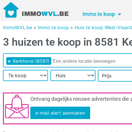
Immo te koop
ImmoWVL.be
»
Immo te koop
»
Huis te koop West-Vlaan
3 huizen te koop in 8581 K
×
Kerkhove (8581)
Prijs
Ontvang dagelijks nieuwe advertenties die 
e-mail alert aanmaken