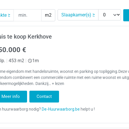
Slaapkamer(s) ≥
kte ≥
m2
is te koop Kerkhove
50.000 €
lp.
|
453 m2
|
1m
me eigendom met handelsruimte, woonst en parking op topligging.Deze v
gendom combineert een commerciële ruimte met een ruime woonst en uitg
keermogelijkheden. Dankzij… + lezen
Meer info
Contact