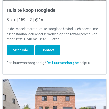
Huis te koop Hooglede
3 slp.
|
159 m2
|
1m
In de Roeselarestraat 89 te Hooglede bevindt zich deze ruime,
alleenstaande gelijkvloerse woning op een royaal perceel van
maar liefst 1.748 m². Deze… + lezen
Meer info
Contact