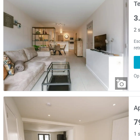
Te
3
2 s
Esc
ret
A
7
1 s