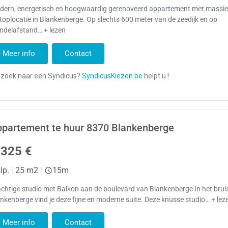
dern, energetisch en hoogwaardig gerenoveerd appartement met massie
toplocatie in Blankenberge. Op slechts 600 meter van de zeedijk en op
ndelafstand… + lezen
Meer info
Contact
ppartement te huur 8370 Blankenberge
.325 €
lp.
|
25 m2
|
15m
chtige studio met Balkon aan de boulevard van Blankenberge In het bru
nkenberge vind je deze fijne en moderne suite. Deze knusse studio… + lez
Meer info
Contact