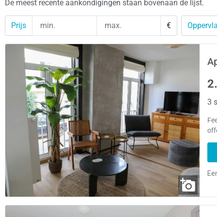
De meest recente aankondigingen staan bovenaan de lijst.
Prijs
€
Oppervla
A
2
3 s
Fee
off