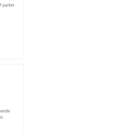
f parket
isende
en