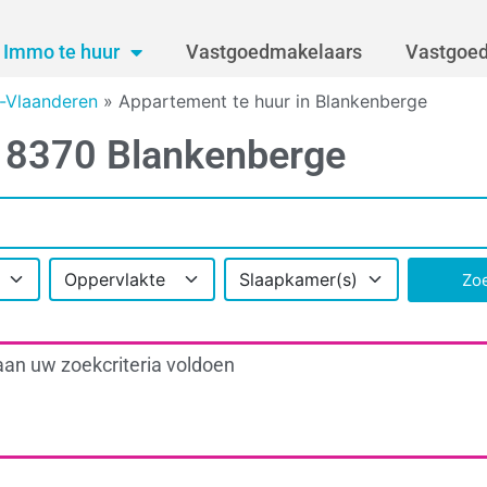
Immo te huur
Vastgoedmakelaars
Vastgoed
-Vlaanderen
»
Appartement te huur in Blankenberge
n 8370 Blankenberge
Oppervlakte
Slaapkamer(s)
Zo
aan uw zoekcriteria voldoen