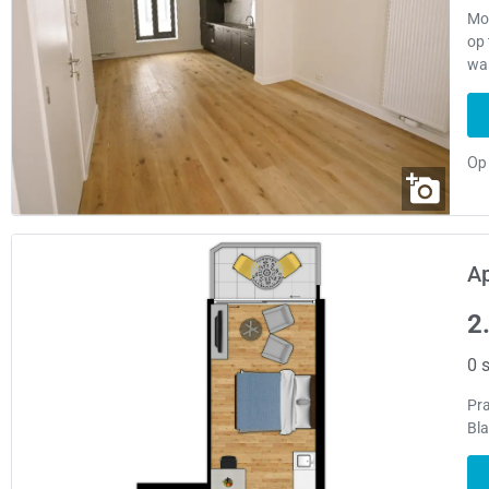
Mo
op 
wa
A
2
0 s
Pra
Bla