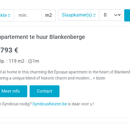
Slaapkamer(s) ≥
kte ≥
m2
ppartement te huur Blankenberge
.793 €
lp.
|
119 m2
|
1m
l at home in this charming Bel Époque apartment in the heart of Blanken
ering a unique blend of historic charm and modern… + lezen
Meer info
Contact