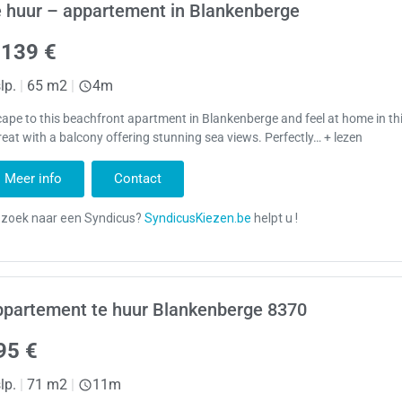
 huur – appartement in Blankenberge
.139 €
lp.
|
65 m2
|
4m
ape to this beachfront apartment in Blankenberge and feel at home in thi
reat with a balcony offering stunning sea views. Perfectly… + lezen
Meer info
Contact
ppartement te huur Blankenberge 8370
95 €
lp.
|
71 m2
|
11m