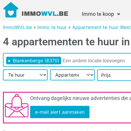
Immo te koop
ImmoWVL.be
»
Immo te huur
»
Appartement te huur West
4 appartementen te huur i
×
Blankenberge (8370)
Prijs
Ontvang dagelijks nieuwe advertenties die 
e-mail alert aanmaken