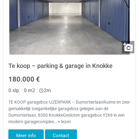
Te koop – parking & garage in Knokke
180.000 €
0 slp.
|
0 m2
|
2m
TE KOOP garagebox IJZERPARK – DumortierlaanRuime en zeer
gemakkelijk toegankelijke garagebox gelegen aan de
Dumortierlaan, 8300 KnokkeGesloten garagebox Y269 in een
modern garagecomplex… + lezen
Meer info
Contact