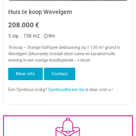
Huis te koop Wevelgem
208.000 €
5 slp.
|
158 m2
|
9m
Te koop – Statige halfopen bebouwing op 1.130 m² grond in
Wevelgem (Moorsele) Ontdek deze ruime en karaktervolle
woning in een rustige doodlopende… + lezen
Meer info
Contact