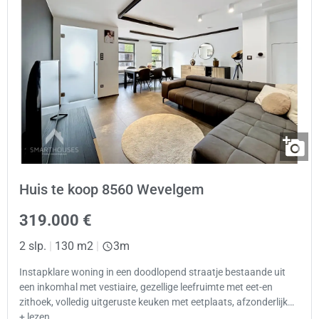
Huis te koop 8560 Wevelgem
319.000 €
2 slp.
|
130 m2
|
3m
Instapklare woning in een doodlopend straatje bestaande uit
een inkomhal met vestiaire, gezellige leefruimte met eet-en
zithoek, volledig uitgeruste keuken met eetplaats, afzonderlijk…
+ lezen