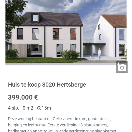
Huis te koop 8020 Hertsberge
399.000 €
4 slp.
|
0 m2
|
15m
Deze woning bestaat uit:Gelijkvloers: inkom, gastentoilet,
berging en leefruimte.Eerste verdieping: 3 slaapkamers,
badkamer en apart toilet.Tweede verdieping: 4e slaapkamer,