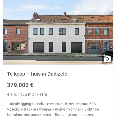
Te koop – huis in Dadizele
379.000 €
4 slp.
|
135 m2
|
1m
– Ideale ligging in Dadizele-centrum: Beselarestraat 59A –
Volledig instapklare woning – Ruime inkomhal – Lichtrijke
leefruimte met open keuken – Bureauruimte -… + lezen