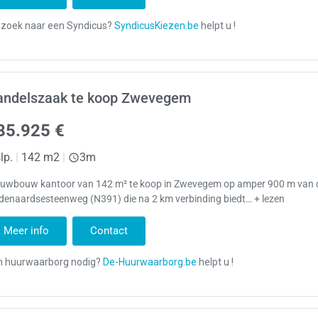
andelszaak te koop Zwevegem
85.925 €
lp.
|
142 m2
|
3m
euwbouw kantoor van 142 m² te koop in Zwevegem op amper 900 m van 
denaardsesteenweg (N391) die na 2 km verbinding biedt… + lezen
Meer info
Contact