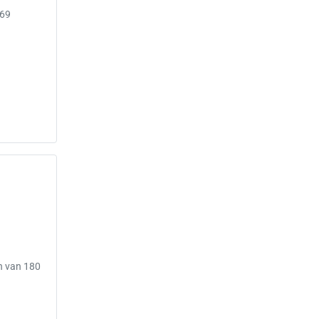
069
n van 180