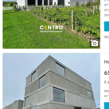
m²
m²
Sm
H
6
0 s
Ni
m²