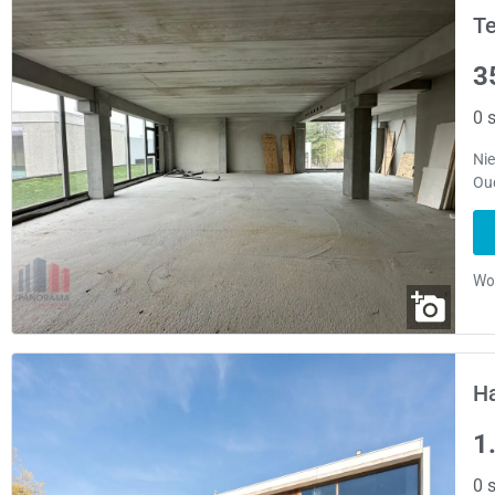
T
3
0 s
Ni
Ou
H
1
0 s