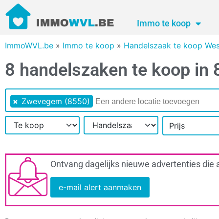
Immo te koop
ImmoWVL.be
»
Immo te koop
»
Handelszaak te koop Wes
8 handelszaken te koop i
×
Zwevegem (8550)
Prijs
Ontvang dagelijks nieuwe advertenties die 
e-mail alert aanmaken