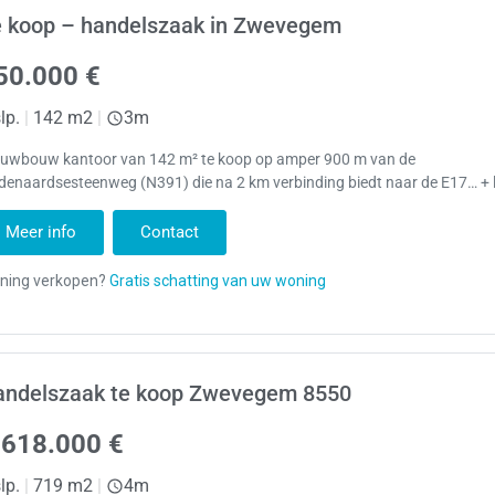
e koop – handelszaak in Zwevegem
50.000 €
lp.
|
142 m2
|
3m
euwbouw kantoor van 142 m² te koop op amper 900 m van de
denaardsesteenweg (N391) die na 2 km verbinding biedt naar de E17… + 
Meer info
Contact
andelszaak te koop Zwevegem 8550
.618.000 €
lp.
|
719 m2
|
4m