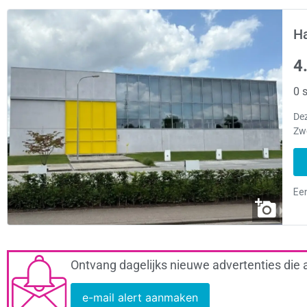
H
4
0 s
Dez
Zw
Ontvang dagelijks nieuwe advertenties die 
e-mail alert aanmaken