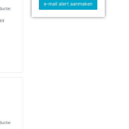
e-mail alert aanmaken
uctie:
069
uctie: