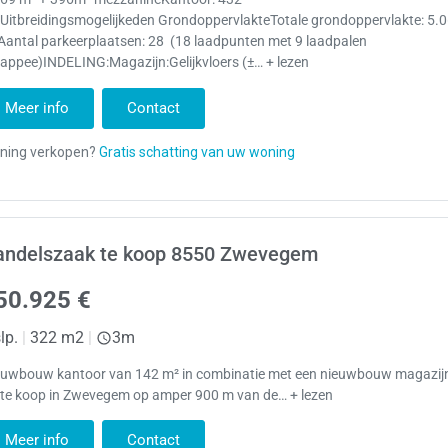
 Uitbreidingsmogelijkeden GrondoppervlakteTotale grondoppervlakte: 5.
Aantal parkeerplaatsen: 28 (18 laadpunten met 9 laadpalen
appee)INDELING:Magazijn:Gelijkvloers (±… + lezen
Meer info
Contact
andelszaak te koop 8550 Zwevegem
50.925 €
lp.
|
322 m2
|
3m
euwbouw kantoor van 142 m² in combinatie met een nieuwbouw magazij
 te koop in Zwevegem op amper 900 m van de… + lezen
Meer info
Contact