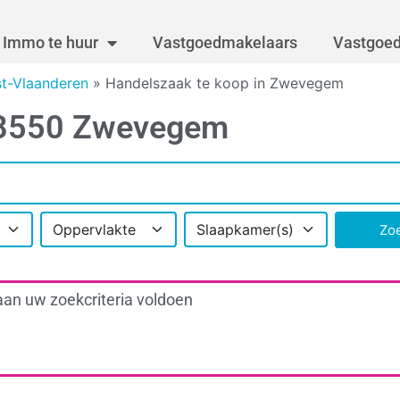
Immo te huur
Vastgoedmakelaars
Vastgoed
t-Vlaanderen
»
Handelszaak te koop in Zwevegem
n 8550 Zwevegem
Oppervlakte
Slaapkamer(s)
Zo
aan uw zoekcriteria voldoen