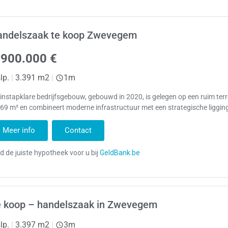
andelszaak te koop Zwevegem
.900.000 €
lp.
|
3.391 m2
|
1m
 instapklare bedrijfsgebouw, gebouwd in 2020, is gelegen op een ruim ter
69 m² en combineert moderne infrastructuur met een strategische liggin
Meer info
Contact
e koop – handelszaak in Zwevegem
lp.
|
3.397 m2
|
3m