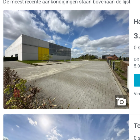
De meest recente aankondigingen staan bovenaan de lijst.
H
3
0 s
Dit
5.0
T
0 s