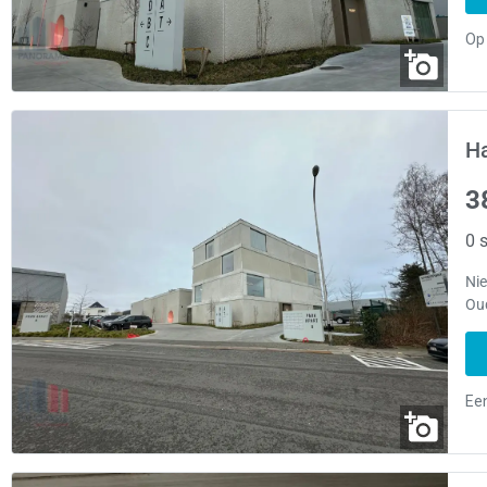
H
3
0 s
Ni
Ou