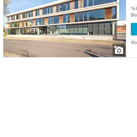
Te 
Blo