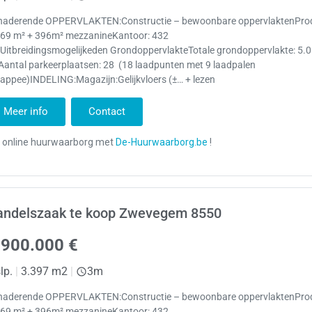
naderende OPPERVLAKTEN:Constructie – bewoonbare oppervlaktenProd
569 m² + 396m² mezzanineKantoor: 432
 Uitbreidingsmogelijkeden GrondoppervlakteTotale grondoppervlakte: 5.
Aantal parkeerplaatsen: 28 (18 laadpunten met 9 laadpalen
appee)INDELING:Magazijn:Gelijkvloers (±… + lezen
Meer info
Contact
andelszaak te koop Zwevegem 8550
.900.000 €
lp.
|
3.397 m2
|
3m
naderende OPPERVLAKTEN:Constructie – bewoonbare oppervlaktenProd
569 m² + 396m² mezzanineKantoor: 432