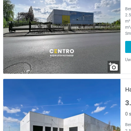
Be
2.
m²
m²
Sm
H
3
0 s
Be
2.