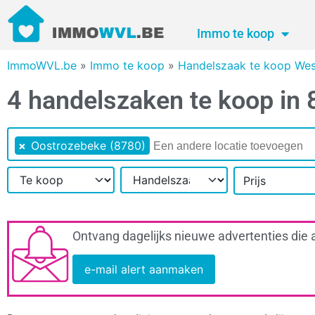
Immo te koop
ImmoWVL.be
»
Immo te koop
»
Handelszaak te koop Wes
4 handelszaken te koop in
×
Oostrozebeke (8780)
Prijs
Ontvang dagelijks nieuwe advertenties die 
e-mail alert aanmaken