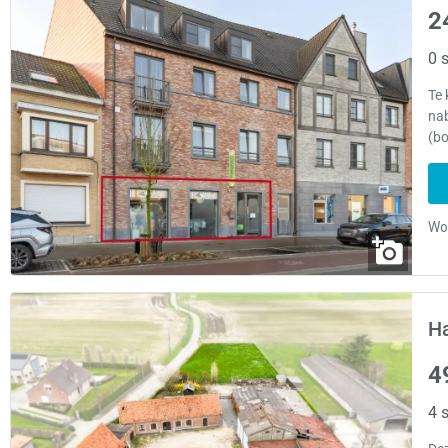
2
0 s
Te 
nab
(bo
H
4
4 s