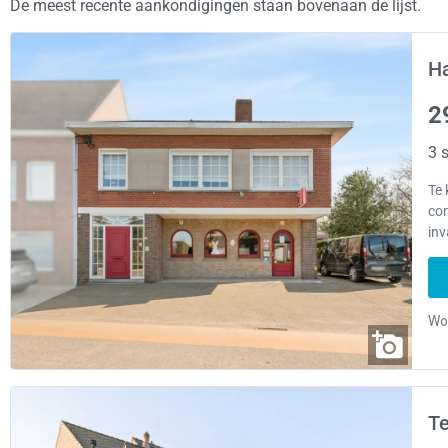
De meest recente aankondigingen staan bovenaan de lijst.
H
2
3 s
Te
com
in
Te