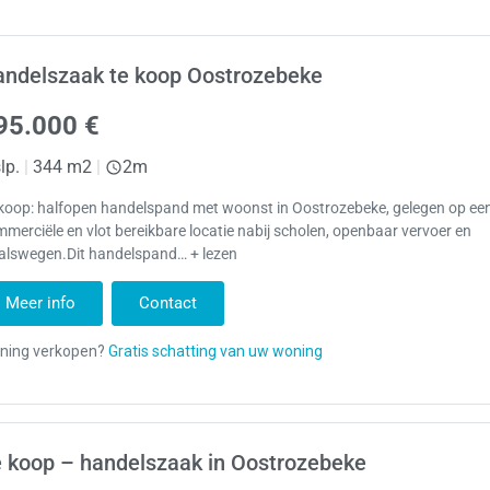
andelszaak te koop Oostrozebeke
95.000 €
lp.
|
344 m2
|
2m
 koop: halfopen handelspand met woonst in Oostrozebeke, gelegen op ee
merciële en vlot bereikbare locatie nabij scholen, openbaar vervoer en
valswegen.Dit handelspand… + lezen
Meer info
Contact
 koop – handelszaak in Oostrozebeke