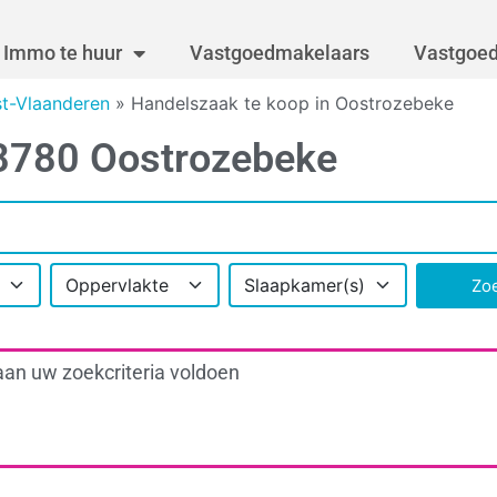
Immo te huur
Vastgoedmakelaars
Vastgoed
t-Vlaanderen
»
Handelszaak te koop in Oostrozebeke
 8780 Oostrozebeke
Oppervlakte
Slaapkamer(s)
Zo
aan uw zoekcriteria voldoen