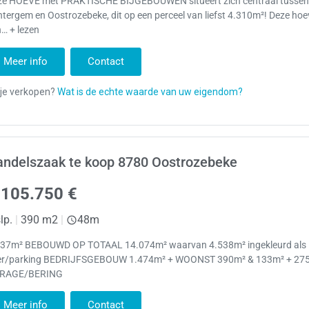
ze HOEVE met PRAKTISCHE BIJGEBOUWEN situeert zich centraal tusse
tergem en Oostrozebeke, dit op een perceel van liefst 4.310m²! Deze ho
… + lezen
Meer info
Contact
andelszaak te koop 8780 Oostrozebeke
.105.750 €
lp.
|
390 m2
|
48m
237m² BEBOUWD OP TOTAAL 14.074m² waarvan 4.538m² ingekleurd als
er/parking BEDRIJFSGEBOUW 1.474m² + WOONST 390m² & 133m² + 27
RAGE/BERING
Meer info
Contact