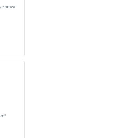
n
eve omvat
5m²