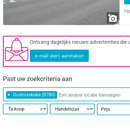
Ontvang dagelijks nieuwe advertenties die 
e-mail alert aanmaken
Past uw zoekcriteria aan
×
Oostrozebeke (8780)
Prijs