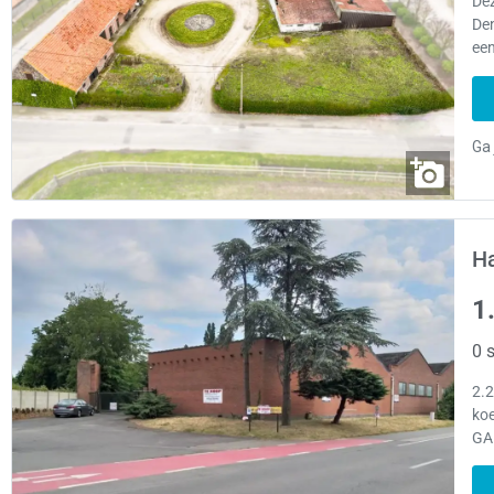
De
Den
een
H
1
0 s
2.
ko
GA