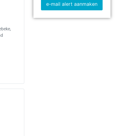
e-mail alert aanmaken
ebeke,
nd