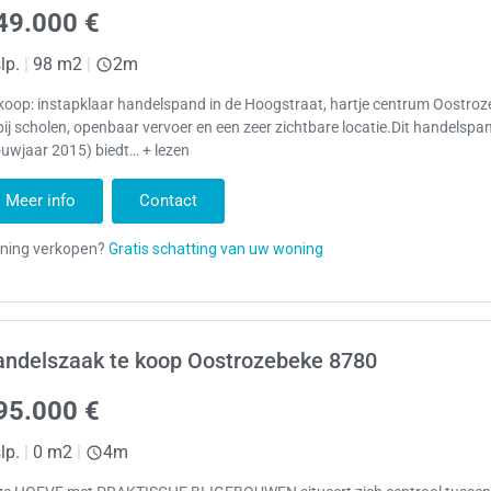
49.000 €
lp.
|
98 m2
|
2m
koop: instapklaar handelspand in de Hoogstraat, hartje centrum Oostroz
ij scholen, openbaar vervoer en een zeer zichtbare locatie.Dit handelspa
uwjaar 2015) biedt… + lezen
Meer info
Contact
andelszaak te koop Oostrozebeke 8780
95.000 €
lp.
|
0 m2
|
4m