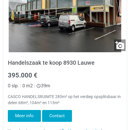
Handelszaak te koop 8930 Lauwe
395.000 €
0 slp.
|
0 m2
|
39m
CASCO HANDELSRUIMTE 285m² op het verdiep opsplitsbaar in
delen 68m², 104m² en 113m²
Meer info
Contact