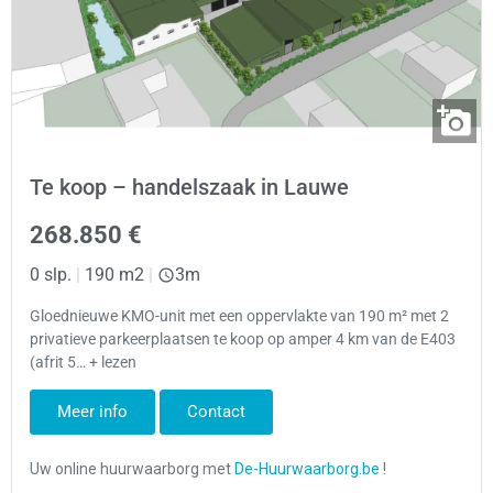
Te koop – handelszaak in Lauwe
268.850 €
0 slp.
|
190 m2
|
3m
Gloednieuwe KMO-unit met een oppervlakte van 190 m² met 2
privatieve parkeerplaatsen te koop op amper 4 km van de E403
(afrit 5… + lezen
Meer info
Contact