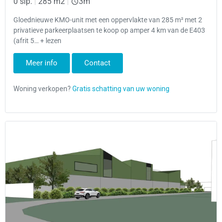
0 slp.
|
285 m2
|
3m
Gloednieuwe KMO-unit met een oppervlakte van 285 m² met 2
privatieve parkeerplaatsen te koop op amper 4 km van de E403
(afrit 5… + lezen
Meer info
Contact