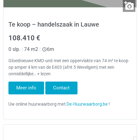
Te koop – handelszaak in Lauwe
108.410 €
0 slp.
|
74 m2
|
6m
Gloednieuwe KMO-unit met een oppervlakte van 74 m² te koop
op amper 4 km van de E403 (afrit 5 Wevelgem) met een
onmiddellijke… + lezen
Meer info
Contact