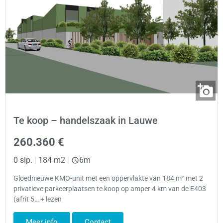
Te koop – handelszaak in Lauwe
260.360 €
0 slp.
|
184 m2
|
6m
Gloednieuwe KMO-unit met een oppervlakte van 184 m² met 2
privatieve parkeerplaatsen te koop op amper 4 km van de E403
(afrit 5… + lezen
Meer info
Contact