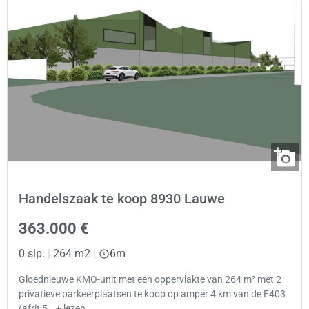
Handelszaak te koop 8930 Lauwe
363.000 €
0 slp.
|
264 m2
|
6m
Gloednieuwe KMO-unit met een oppervlakte van 264 m² met 2
privatieve parkeerplaatsen te koop op amper 4 km van de E403
(afrit 5… + lezen