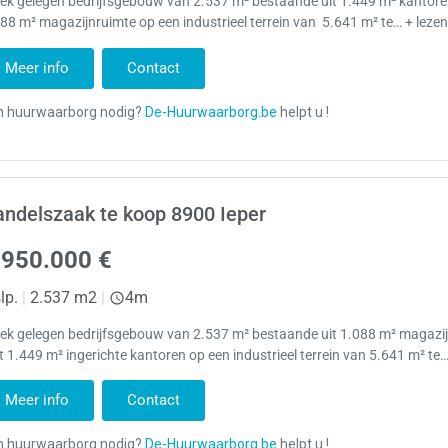
iek gelegen bedrijfsgebouw van 2.537 m² bestaande uit 1.449 m² kantor
88 m² magazijnruimte op een industrieel terrein van 5.641 m² te… + leze
Meer info
Contact
ndelszaak te koop 8900 Ieper
.950.000 €
lp.
|
2.537 m2
|
4m
iek gelegen bedrijfsgebouw van 2.537 m² bestaande uit 1.088 m² magazi
 1.449 m² ingerichte kantoren op een industrieel terrein van 5.641 m² te…
Meer info
Contact