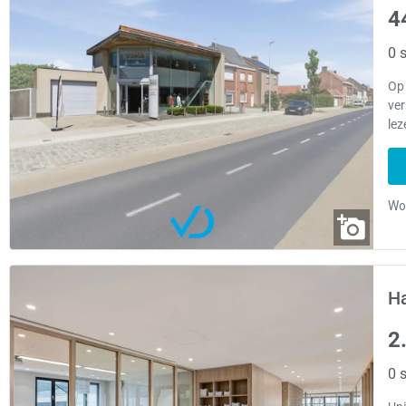
4
0 s
Op 
ver
lez
Ha
2
0 s