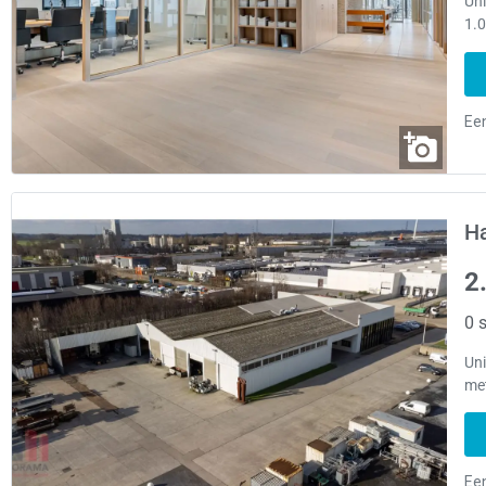
Un
1.0
Ha
2
0 s
Un
met