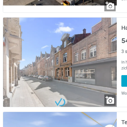
Ha
5
3 s
In 
zic
Te