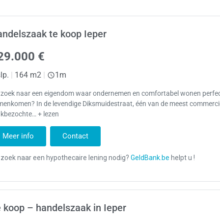
ndelszaak te koop Ieper
29.000 €
lp.
|
164 m2
|
1m
 zoek naar een eigendom waar ondernemen en comfortabel wonen perfe
menkomen? In de levendige Diksmuidestraat, één van de meest commerci
ukbezochte… + lezen
Meer info
Contact
 koop – handelszaak in Ieper