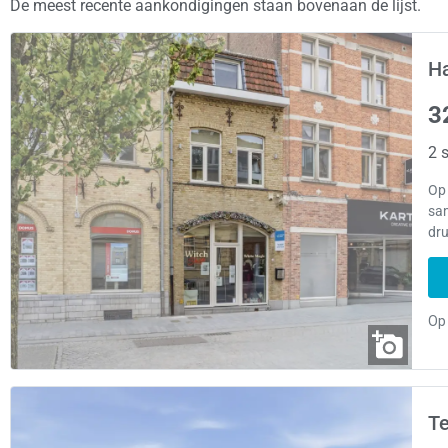
De meest recente aankondigingen staan bovenaan de lijst.
Ha
3
2 s
Op
sa
dr
Te