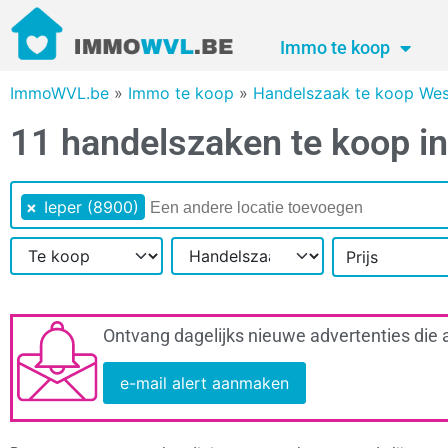
Immo te koop
ImmoWVL.be
»
Immo te koop
»
Handelszaak te koop Wes
11 handelszaken te koop in
×
Ieper (8900)
Prijs
Ontvang dagelijks nieuwe advertenties die 
e-mail alert aanmaken