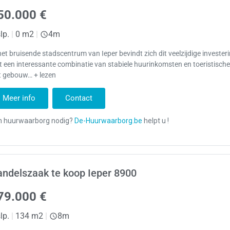
50.000 €
lp.
|
0 m2
|
4m
het bruisende stadscentrum van Ieper bevindt zich dit veelzijdige investe
 een interessante combinatie van stabiele huurinkomsten en toeristische
t gebouw… + lezen
Meer info
Contact
ndelszaak te koop Ieper 8900
79.000 €
lp.
|
134 m2
|
8m