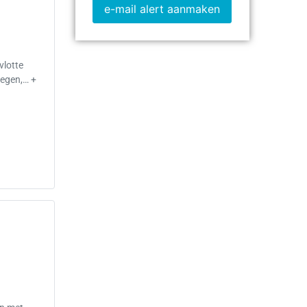
e-mail alert aanmaken
vlotte
wegen,… +