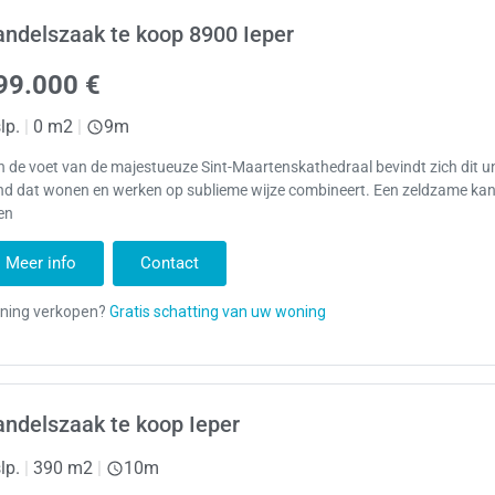
ndelszaak te koop 8900 Ieper
99.000 €
lp.
|
0 m2
|
9m
 de voet van de majestueuze Sint-Maartenskathedraal bevindt zich dit u
nd dat wonen en werken op sublieme wijze combineert. Een zeldzame ka
en
Meer info
Contact
ndelszaak te koop Ieper
lp.
|
390 m2
|
10m