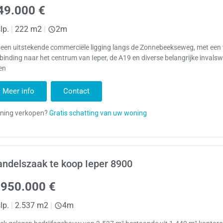
49.000 €
lp.
|
222 m2
|
2m
een uitstekende commerciële ligging langs de Zonnebeekseweg, met een 
binding naar het centrum van Ieper, de A19 en diverse belangrijke invals
en
Meer info
Contact
ndelszaak te koop Ieper 8900
.950.000 €
lp.
|
2.537 m2
|
4m