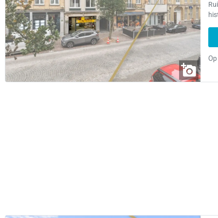
Rui
his