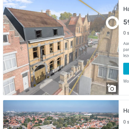
Ha
5
0 s
Aan
pa
lez
Ha
0 s