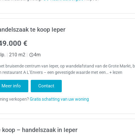
ndelszaak te koop Ieper
49.000 €
lp.
|
210 m2
|
4m
het bruisende centrum van Ieper, op wandelafstand van de Grote Markt, 
h restaurant A L’Envers – een gevestigde waarde met een… + lezen
Meer info
Contact
 koop – handelszaak in Ieper