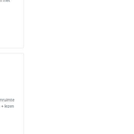
en met
n
jnruimte
 + lezen