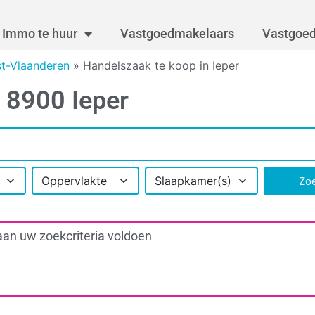
Immo te huur
Vastgoedmakelaars
Vastgoed
t-Vlaanderen
»
Handelszaak te koop in Ieper
 8900 Ieper
Oppervlakte
Slaapkamer(s)
Zo
aan uw zoekcriteria voldoen