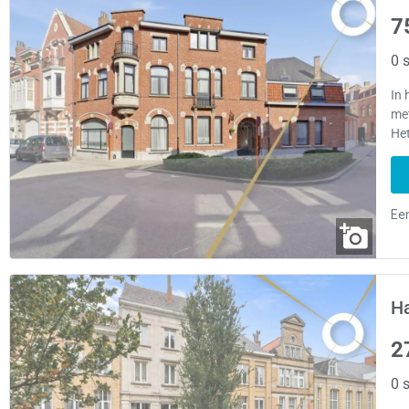
7
0 s
In 
met
He
Ha
2
0 s