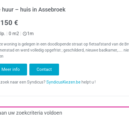
 huur – huis in Assebroek
.150 €
lp.
|
0 m2
|
1m
e woning is gelegen in een doodlopende straat op fietsafstand van de B
nenstad en werd volledig opgefrist ; geschilderd, nieuwe badkamer,….. n
en
Meer info
Contact
aan uw zoekcriteria voldoen