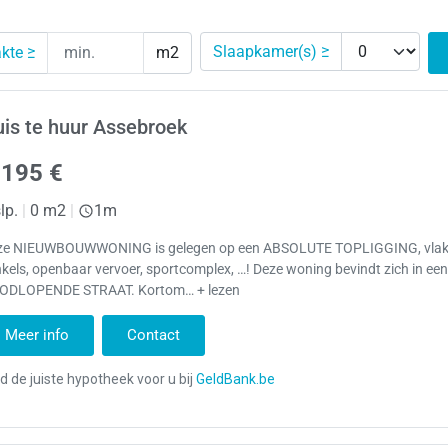
Slaapkamer(s) ≥
kte ≥
m2
is te huur Assebroek
.195 €
lp.
|
0 m2
|
1m
ze NIEUWBOUWWONING is gelegen op een ABSOLUTE TOPLIGGING, vlak
kels, openbaar vervoer, sportcomplex, …! Deze woning bevindt zich in ee
ODLOPENDE STRAAT. Kortom… + lezen
Meer info
Contact