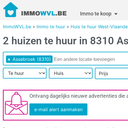
Immo te koop
ImmoWVL.be
»
Immo te huur
»
Huis te huur West-Vlaande
2 huizen te huur in 8310 A
×
Assebroek (8310)
Prijs
Ontvang dagelijks nieuwe advertenties die 
e-mail alert aanmaken