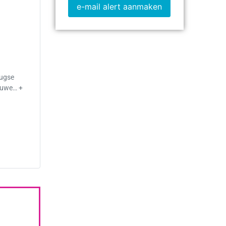
e-mail alert aanmaken
rugse
ieuwe… +