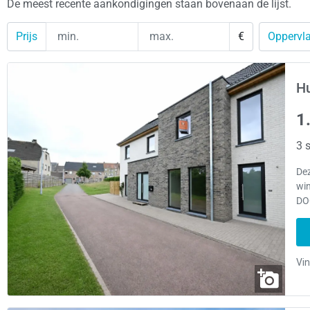
De meest recente aankondigingen staan bovenaan de lijst.
Prijs
€
Oppervla
Hu
1
3 s
De
win
DO