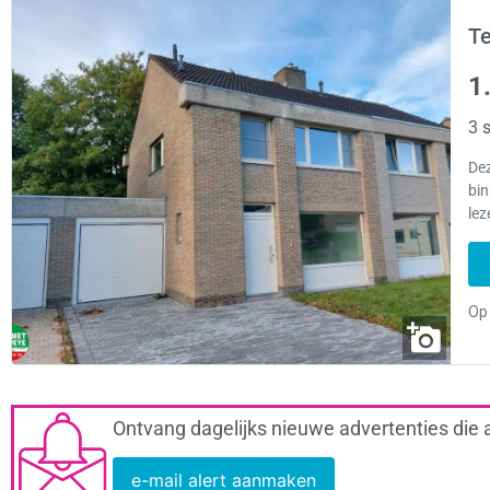
Te
1
3 s
Dez
bin
lez
Ontvang dagelijks nieuwe advertenties die 
e-mail alert aanmaken