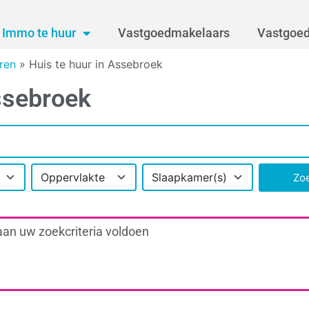
Immo te huur
Vastgoedmakelaars
Vastgoed
ren
»
Huis te huur in Assebroek
ssebroek
Oppervlakte
Slaapkamer(s)
Zo
aan uw zoekcriteria voldoen