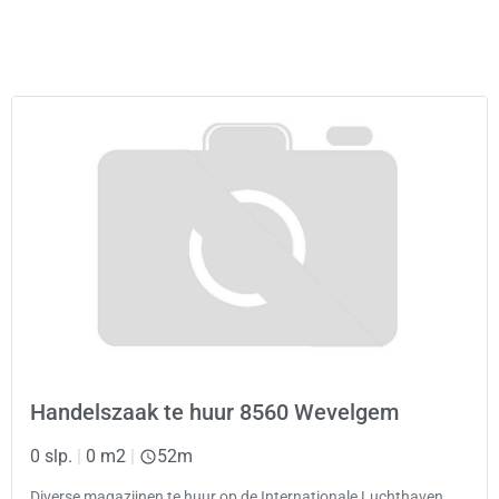
Handelszaak te huur 8560 Wevelgem
0 slp.
|
0 m2
|
52m
Diverse magazijnen te huur op de Internationale Luchthaven