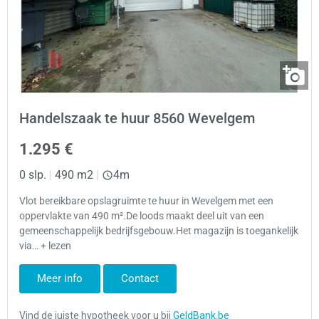
Handelszaak te huur 8560 Wevelgem
1.295 €
0 slp.
|
490 m2
|
4m
Vlot bereikbare opslagruimte te huur in Wevelgem met een
oppervlakte van 490 m².De loods maakt deel uit van een
gemeenschappelijk bedrijfsgebouw.Het magazijn is toegankelijk
via… + lezen
Meer info
Contact