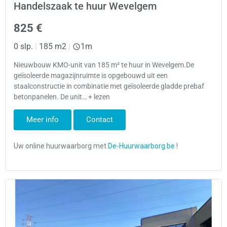
Handelszaak te huur Wevelgem
825 €
0 slp.
|
185 m2
|
1m
Nieuwbouw KMO-unit van 185 m² te huur in Wevelgem.De
geïsoleerde magazijnruimte is opgebouwd uit een
staalconstructie in combinatie met geïsoleerde gladde prebaf
betonpanelen. De unit… + lezen
Meer info
Contact