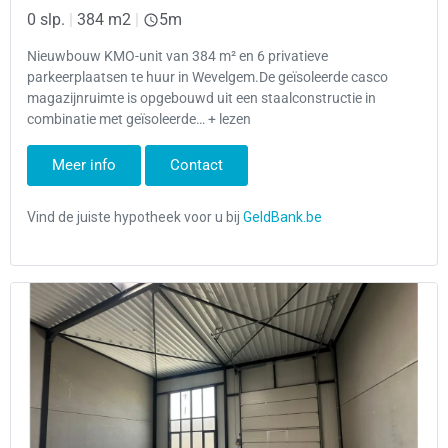
0 slp.
|
384 m2
|
5m
Nieuwbouw KMO-unit van 384 m² en 6 privatieve
parkeerplaatsen te huur in Wevelgem.De geïsoleerde casco
magazijnruimte is opgebouwd uit een staalconstructie in
combinatie met geïsoleerde… + lezen
Meer info
Contact