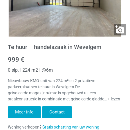
Te huur – handelszaak in Wevelgem
999 €
0 slp.
|
224 m2
|
6m
Nieuwbouw KMO-unit van 224 m² en 2 privatieve
parkeerplaatsen te huur in Wevelgem.De
geïsoleerde magazijnruimte is opgebouwd uit een
staalconstructie in combinatie met geïsoleerde gladde… + lezen
Meer info
Contact