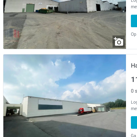
Log
met
Ha
1
0 s
Log
met