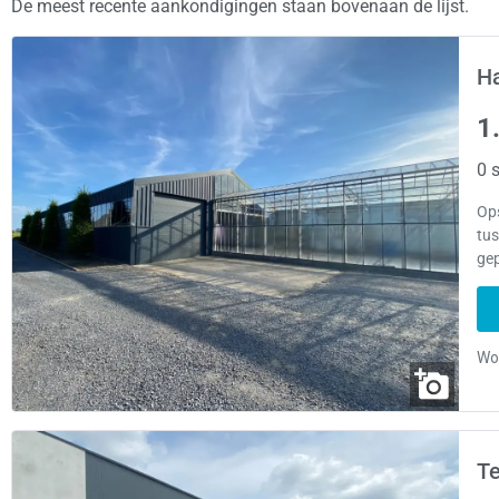
De meest recente aankondigingen staan bovenaan de lijst.
Ha
1
0 s
Ops
tus
gep
Te