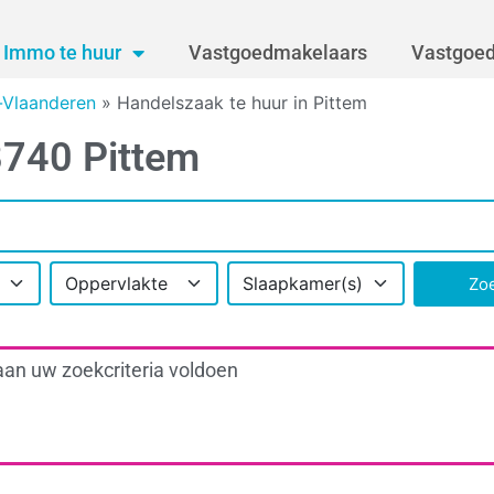
Immo te huur
Vastgoedmakelaars
Vastgoed
-Vlaanderen
»
Handelszaak te huur in Pittem
8740 Pittem
Oppervlakte
Slaapkamer(s)
Zo
aan uw zoekcriteria voldoen