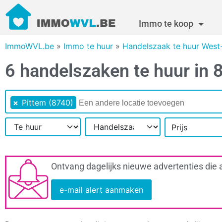
Immo te koop
ImmoWVL.be
»
Immo te huur
»
Handelszaak te huur West
6 handelszaken te huur in 
×
Pittem (8740)
Prijs
Ontvang dagelijks nieuwe advertenties die 
e-mail alert aanmaken