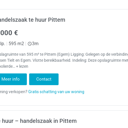
ndelszaak te huur Pittem
.000 €
lp.
|
595 m2
|
3m
lagruimte van 595 m² te Pittem (Egem) Ligging: Gelegen op de verbind
sen Tielt en Egem. Vlotte bereikbaarheid. Indeling: Deze opslagruimte me
olierde… + lezen
Meer info
Contact
 huur – handelszaak in Pittem