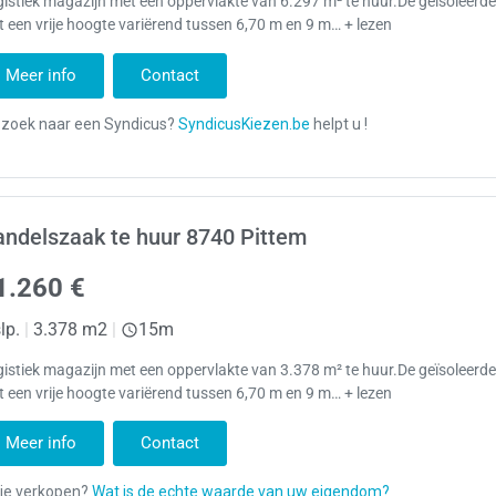
istiek magazijn met een oppervlakte van 6.297 m² te huur.De geïsoleerde
 een vrije hoogte variërend tussen 6,70 m en 9 m… + lezen
Meer info
Contact
ndelszaak te huur 8740 Pittem
1.260 €
lp.
|
3.378 m2
|
15m
istiek magazijn met een oppervlakte van 3.378 m² te huur.De geïsoleerde
 een vrije hoogte variërend tussen 6,70 m en 9 m… + lezen
Meer info
Contact