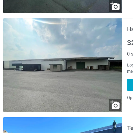
Ha
3
0 s
Log
met
Te