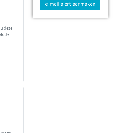
e-mail alert aanmaken
 u deze
vlotte