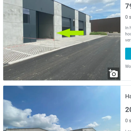
7
0 s
In
hoo
ver
Ha
2
0 s