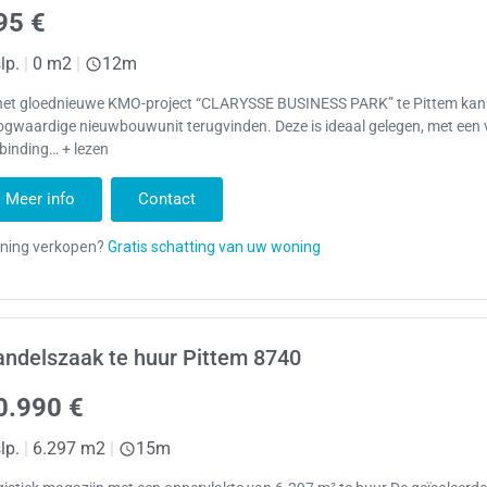
95 €
lp.
|
0 m2
|
12m
 het gloednieuwe KMO-project “CLARYSSE BUSINESS PARK” te Pittem kan
gwaardige nieuwbouwunit terugvinden. Deze is ideaal gelegen, met een 
binding… + lezen
Meer info
Contact
ndelszaak te huur Pittem 8740
0.990 €
lp.
|
6.297 m2
|
15m