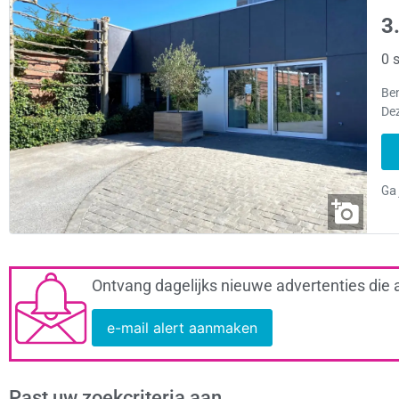
3
0 s
Ben
Dez
Ontvang dagelijks nieuwe advertenties die 
e-mail alert aanmaken
Past uw zoekcriteria aan